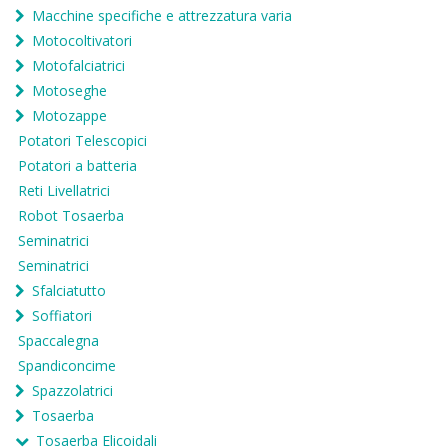
Macchine specifiche e attrezzatura varia
Motocoltivatori
Motofalciatrici
Motoseghe
Motozappe
Potatori Telescopici
Potatori a batteria
Reti Livellatrici
Robot Tosaerba
Seminatrici
Seminatrici
Sfalciatutto
Soffiatori
Spaccalegna
Spandiconcime
Spazzolatrici
Tosaerba
Tosaerba Elicoidali