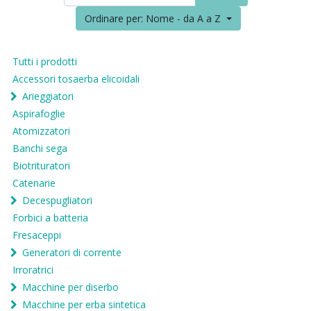
Ordinare per: Nome - da A a Z
Tutti i prodotti
Accessori tosaerba elicoidali
Arieggiatori
Aspirafoglie
Atomizzatori
Banchi sega
Biotrituratori
Catenarie
Decespugliatori
Forbici a batteria
Fresaceppi
Generatori di corrente
Irroratrici
Macchine per diserbo
Macchine per erba sintetica