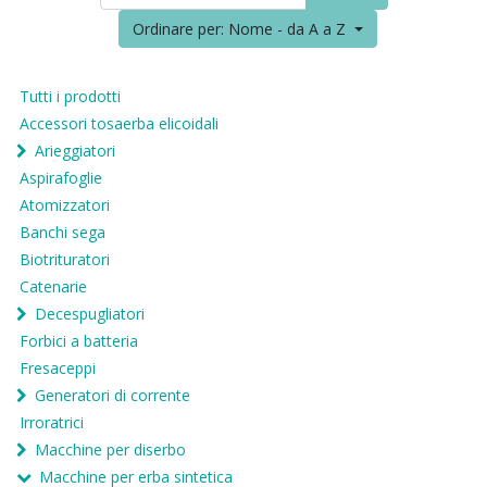
Ordinare per: Nome - da A a Z
Tutti i prodotti
Accessori tosaerba elicoidali
Arieggiatori
Aspirafoglie
Atomizzatori
Banchi sega
Biotrituratori
Catenarie
Decespugliatori
Forbici a batteria
Fresaceppi
Generatori di corrente
Irroratrici
Macchine per diserbo
Macchine per erba sintetica