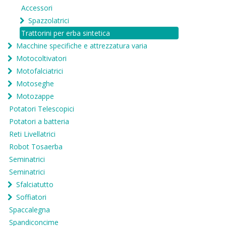
Accessori
Spazzolatrici
Trattorini per erba sintetica
Macchine specifiche e attrezzatura varia
Motocoltivatori
Motofalciatrici
Motoseghe
Motozappe
Potatori Telescopici
Potatori a batteria
Reti Livellatrici
Robot Tosaerba
Seminatrici
Seminatrici
Sfalciatutto
Soffiatori
Spaccalegna
Spandiconcime