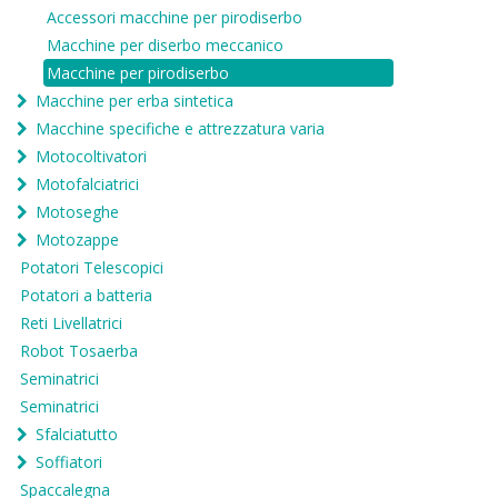
Accessori macchine per pirodiserbo
Macchine per diserbo meccanico
Macchine per pirodiserbo
Macchine per erba sintetica
Macchine specifiche e attrezzatura varia
Motocoltivatori
Motofalciatrici
Motoseghe
Motozappe
Potatori Telescopici
Potatori a batteria
Reti Livellatrici
Robot Tosaerba
Seminatrici
Seminatrici
Sfalciatutto
Soffiatori
Spaccalegna