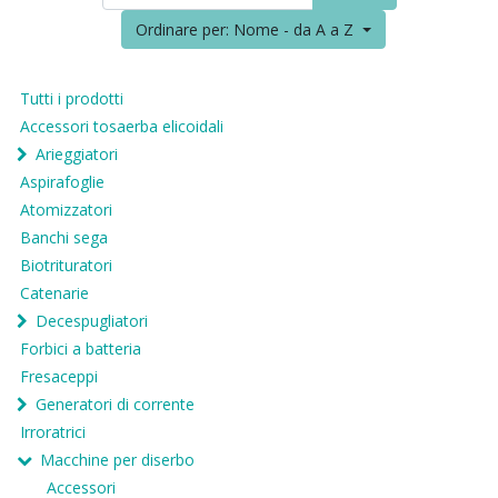
Ordinare per: Nome - da A a Z
Tutti i prodotti
Accessori tosaerba elicoidali
Arieggiatori
Aspirafoglie
Atomizzatori
Banchi sega
Biotrituratori
Catenarie
Decespugliatori
Forbici a batteria
Fresaceppi
Generatori di corrente
Irroratrici
Macchine per diserbo
Accessori