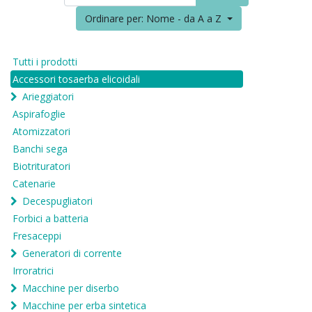
Ordinare per: Nome - da A a Z
Tutti i prodotti
Accessori tosaerba elicoidali
Arieggiatori
Aspirafoglie
Atomizzatori
Banchi sega
Biotrituratori
Catenarie
Decespugliatori
Forbici a batteria
Fresaceppi
Generatori di corrente
Irroratrici
Macchine per diserbo
Macchine per erba sintetica