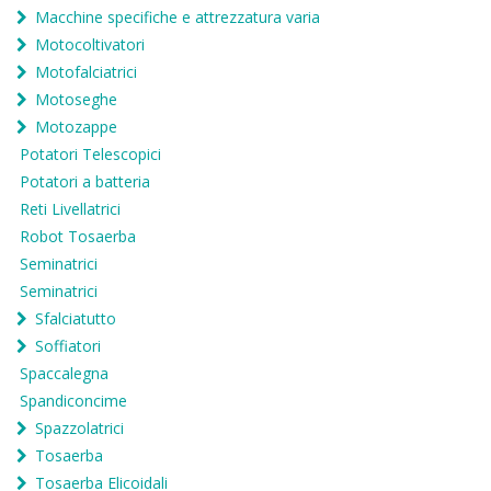
Macchine specifiche e attrezzatura varia
Motocoltivatori
Motofalciatrici
Motoseghe
Motozappe
Potatori Telescopici
Potatori a batteria
Reti Livellatrici
Robot Tosaerba
Seminatrici
Seminatrici
Sfalciatutto
Soffiatori
Spaccalegna
Spandiconcime
Spazzolatrici
Tosaerba
Tosaerba Elicoidali