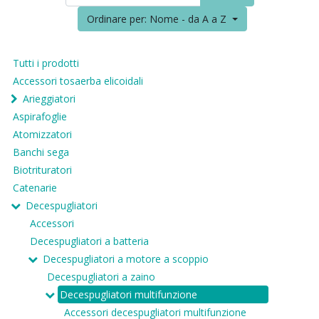
Ordinare per: Nome - da A a Z
Tutti i prodotti
Accessori tosaerba elicoidali
Arieggiatori
Aspirafoglie
Atomizzatori
Banchi sega
Biotrituratori
Catenarie
Decespugliatori
Accessori
Decespugliatori a batteria
Decespugliatori a motore a scoppio
Decespugliatori a zaino
Decespugliatori multifunzione
Accessori decespugliatori multifunzione