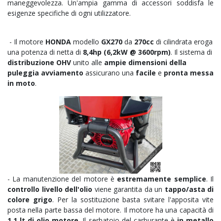
maneggevolezza. Un'ampia gamma di accessori soddisfa le
esigenze specifiche di ogni utilizzatore.
- Il motore
HONDA
modello
GX270
da
270
cc
di cilindrata eroga
una potenza di netta di
8,4
hp (6,2kW @ 3600rpm)
. Il sistema di
distribuzione OHV
unito alle
ampie dimensioni della
puleggia avviamento
assicurano una
facile
e
pronta messa
in moto
.
- La manutenzione del motore è
estremamente semplice
. Il
controllo livello dell'olio
viene garantita da un
tappo/asta di
colore grigo
. Per la sostituzione basta svitare l'apposita vite
posta nella parte bassa del motore. Il motore ha una capacità di
1,1 lt di olio motore
. Il serbatoio del carburante è
in metallo