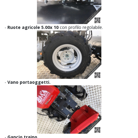
-
Ruote agricole 5.00x 10
con profilo regolabile.
-
Vano portaoggetti.
-
Gancio traino.