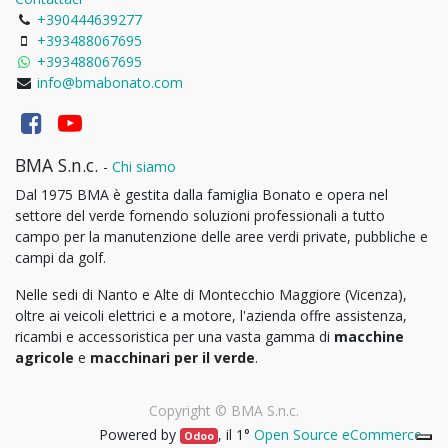
+390444639277
+393488067695
+393488067695
info@bmabonato.com
BMA S.n.c.
-
Chi siamo
Dal 1975 BMA è gestita dalla famiglia Bonato e opera nel
settore del verde fornendo soluzioni professionali a tutto
campo per la manutenzione delle aree verdi private, pubbliche e
campi da golf.
Nelle sedi di Nanto e Alte di Montecchio Maggiore (Vicenza),
oltre ai veicoli elettrici e a motore, l'azienda offre assistenza,
ricambi e accessoristica per una vasta gamma di
macchine
agricole
e
macchinari per il verde
.
Copyright ©
BMA S.n.c.
Powered by
, il 1°
Open Source eCommerce
.
Odoo