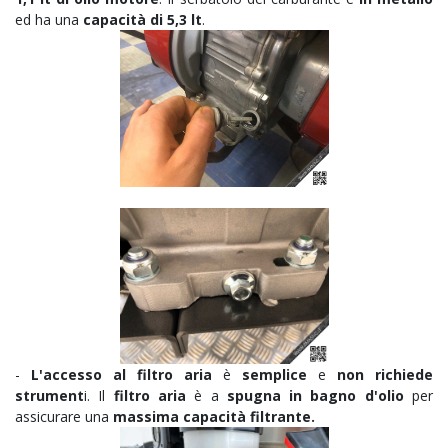
ed ha una
capacità di 5,3 lt
.
-
L'accesso al filtro aria
è
semplice
e
non richiede
strument
i. Il
filtro aria
è a
spugna in bagno d'olio
per
assicurare una
massima capacità filtrante.