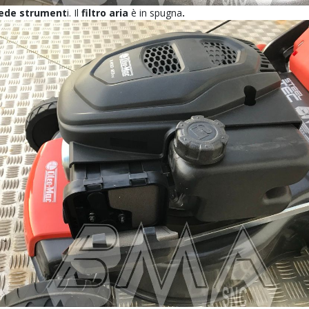
iede strument
i. Il
filtro aria
è in spugna
.