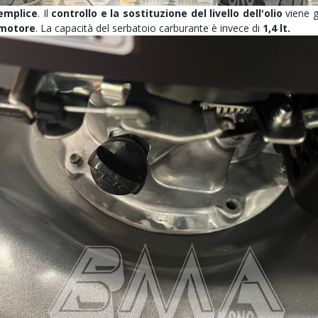
emplice
. Il
controllo e la sostituzione del livello dell'olio
viene g
o motore
. La capacità del serbatoio carburante è invece di
1,4 lt.