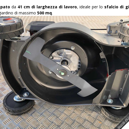
mpato
da
41 cm di larghezza di lavoro
, ideale per lo
sfalcio di 
n giardino di massimo
500
mq
.