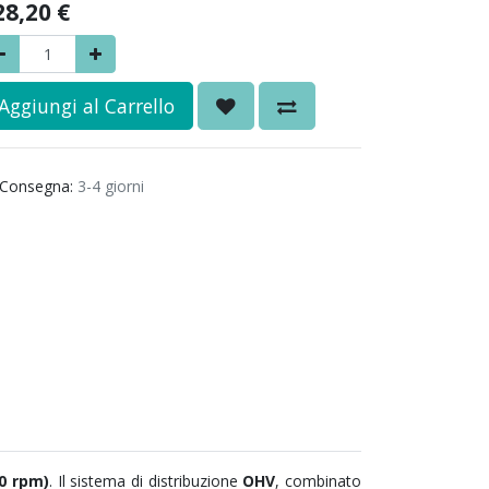
28,20
€
Aggiungi al Carrello
Consegna:
3-4 giorni
0 rpm)
. Il sistema di distribuzione
OHV
, combinato