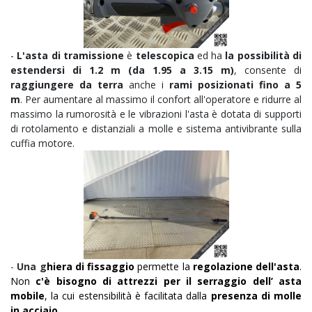
-
L'asta di tramissione
è
telescopica
ed ha
la
possibilità di
estendersi di 1.2 m (da 1.95 a 3.15 m)
, consente di
raggiungere da terra
anche i
rami posizionati fino a 5
m
.
Per aumentare al massimo il confort all'operatore e ridurre al
massimo la rumorosità e le vibrazioni l'asta è dotata di supporti
di rotolamento e distanziali a molle e sistema antivibrante sulla
cuffia motore.
-
Una g
hiera di fissaggio
permette la
regolazione dell'asta
.
Non
c'è bisogno di attrezzi per il serraggio dell’ asta
mobile
, la cui estensibilità è facilitata dalla
presenza di molle
in acciaio
.