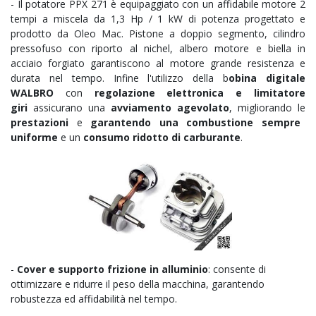
- Il potatore
PPX 271
è equipaggiato con un affidabile motore
2
tempi a miscela da 1,3 Hp / 1 kW di potenza
progettato e
prodotto da
Oleo Mac
.
Pistone a doppio segmento
,
cilindro
pressofuso con riporto al nichel
,
albero motore e biella in
acciaio forgiato
garantiscono al motore grande resistenza e
durata nel tempo. Infine l'utilizzo della
b
obina digitale
WALBRO
con
regolazione elettronica
e limitatore
giri
assicurano una
avviamento agevolato
, migliorando le
prestazioni
e
garantendo una combustione sempre
uniforme
e un
consumo ridotto di carburante
.
-
Cover e supporto frizione in alluminio
: consente di
ottimizzare e ridurre il peso della macchina, garantendo
robustezza ed affidabilità nel tempo.