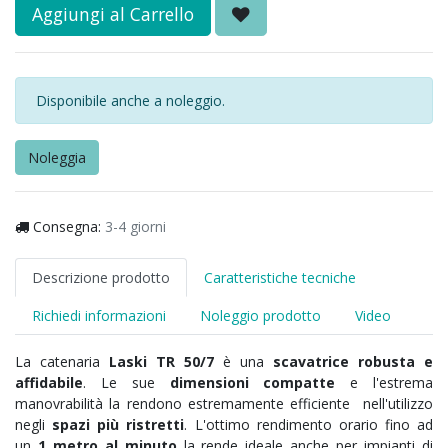
Aggiungi al Carrello
Disponibile anche a noleggio.
Noleggia
Consegna:
3-4 giorni
Descrizione prodotto
Caratteristiche tecniche
Richiedi informazioni
Noleggio prodotto
Video
La catenaria
Laski TR 50/7
è una
scavatrice robusta e
affidabile
. Le sue
dimensioni compatte
e l'estrema
manovrabilità la rendono estremamente efficiente nell'utilizzo
negli
spazi più ristretti
. L'ottimo rendimento orario fino ad
un
1 metro al minuto
la rende ideale anche per impianti di