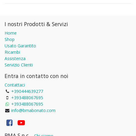
I nostri Prodotti & Servizi
Home
Shop
Usato Garantito
Ricambi
Assistenza
Servizio Clienti
Entra in contatto con noi
Contattaci
+390444639277
+393488067695
+393488067695
info@bmabonato.com
BMA S.n.c.
-
Chi siamo