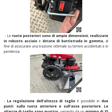
- Le
ruote posteriori sono di ampie dimensioni
,
realizzate
in robusto acciaio
e
dotate di battistrada in gomma
, al
fine di assicurare una trazione ottimale su terreni accidentati e in
pendenza.
-
La regolazione dell'altezza di taglio
è possibile in
due
punti
:
sulla ruota anteriore e sull'asse posteriore
.
Le
altezze di taglio sono quattro
, variando da un
minimo di 15