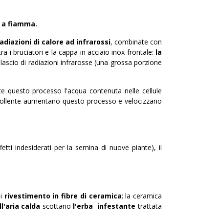
o a fiamma.
radiazioni di
calore ad
infrarossi
, combinate con
tra i bruciatori e la cappa in acciaio inox frontale:
la
rilascio di radiazioni infrarosse (una grossa porzione
te questo processo l'acqua contenuta nelle cellule
a bollente aumentano questo processo e velocizzano
ti indesiderati per la semina di nuove piante), il
di
rivestimento in fibre di ceramica
; la ceramica
ll'aria calda
scottano
l'erba infestante
trattata