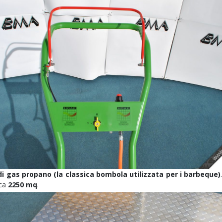
i gas propano (la classica bombola utilizzata per i barbeque)
ca
2250 mq
.