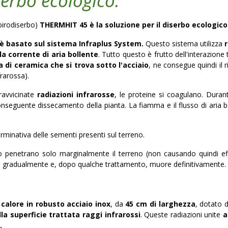
serbo ecologico.
pirodiserbo)
THERMHIT 45 è la soluzione per il
diserbo ecologic
è basato sul sistema Infraplus System.
Questo sistema utilizza
lla
corrente di
aria bollente
. Tutto questo è frutto dell'interazione 
 di ceramica che si trova sotto l'acciaio
, ne consegue quindi il 
frarossa).
ravvicinate
radiazioni infrarosse
, le proteine si coagulano. Duran
conseguente dissecamento della pianta. La fiamma e il flusso di ari
erminativa delle sementi presenti sul terreno.
 penetrano solo marginalmente il terreno (non causando quindi effet
sce gradualmente e, dopo qualche trattamento, muore definitivamente.
 calore in robusto acciaio inox
, da
45 cm di larghezza
, dotato 
la superficie trattata raggi infrarossi
. Queste radiazioni unite
a
.