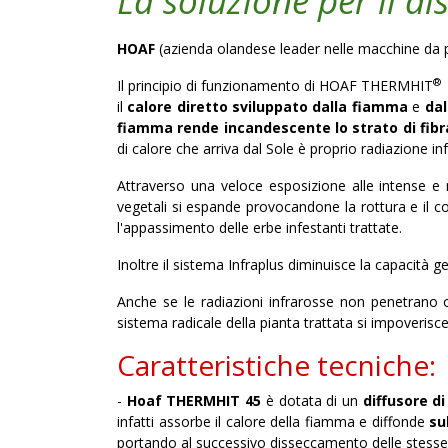
La soluzione per il di
HOAF
(azienda olandese leader nelle macchine da 
®
Il principio di funzionamento di HOAF THERMHIT
il
calore diretto sviluppato dalla fiamma
e
da
fiamma rende incandescente lo strato di fibra
di calore che arriva dal Sole è proprio radiazione in
Attraverso una veloce esposizione alle intense e 
vegetali si espande provocandone la rottura e il 
l'appassimento delle erbe infestanti trattate.
Inoltre il sistema Infraplus diminuisce la capacità g
Anche se le radiazioni infrarosse non penetrano o
sistema radicale della pianta trattata si impoveri
Caratteristiche tecniche:
-
Hoaf THERMHIT 45
è dotata di un
diffusore di
infatti assorbe il calore della fiamma e diffonde
sul
portando al successivo disseccamento delle stesse