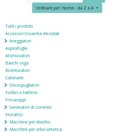
Ordinare per: Nome - da Z a A
Tutti i prodotti
Accessori tosaerba elicoidali
Arieggiatori
Aspirafoglie
Atomizzatori
Banchi sega
Biotrituratori
Catenarie
Decespugliatori
Forbici a batteria
Fresaceppi
Generatori di corrente
Irroratrici
Macchine per diserbo
Macchine per erba sintetica