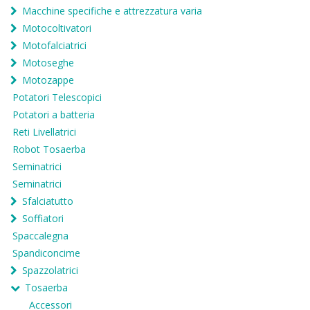
Macchine specifiche e attrezzatura varia
Motocoltivatori
Motofalciatrici
Motoseghe
Motozappe
Potatori Telescopici
Potatori a batteria
Reti Livellatrici
Robot Tosaerba
Seminatrici
Seminatrici
Sfalciatutto
Soffiatori
Spaccalegna
Spandiconcime
Spazzolatrici
Tosaerba
Accessori