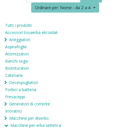
Ordinare per: Nome - da Z a A
Tutti i prodotti
Accessori tosaerba elicoidali
Arieggiatori
Aspirafoglie
Atomizzatori
Banchi sega
Biotrituratori
Catenarie
Decespugliatori
Forbici a batteria
Fresaceppi
Generatori di corrente
Irroratrici
Macchine per diserbo
Macchine per erba sintetica