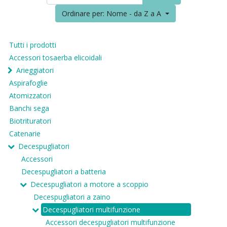
Ordinare per: Nome - da Z a A
Tutti i prodotti
Accessori tosaerba elicoidali
Arieggiatori
Aspirafoglie
Atomizzatori
Banchi sega
Biotrituratori
Catenarie
Decespugliatori
Accessori
Decespugliatori a batteria
Decespugliatori a motore a scoppio
Decespugliatori a zaino
Decespugliatori multifunzione
Accessori decespugliatori multifunzione