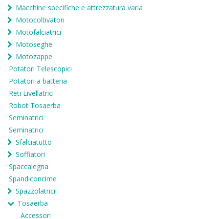
Macchine specifiche e attrezzatura varia
Motocoltivatori
Motofalciatrici
Motoseghe
Motozappe
Potatori Telescopici
Potatori a batteria
Reti Livellatrici
Robot Tosaerba
Seminatrici
Seminatrici
Sfalciatutto
Soffiatori
Spaccalegna
Spandiconcime
Spazzolatrici
Tosaerba
Accessori