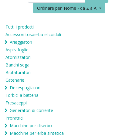
Ordinare per: Nome - da Z a A
Tutti i prodotti
Accessori tosaerba elicoidali
Arieggiatori
Aspirafoglie
Atomizzatori
Banchi sega
Biotrituratori
Catenarie
Decespugliatori
Forbici a batteria
Fresaceppi
Generatori di corrente
Irroratrici
Macchine per diserbo
Macchine per erba sintetica