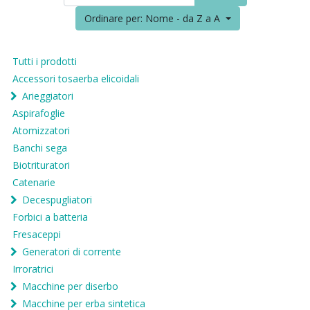
Ordinare per: Nome - da Z a A
Tutti i prodotti
Accessori tosaerba elicoidali
Arieggiatori
Aspirafoglie
Atomizzatori
Banchi sega
Biotrituratori
Catenarie
Decespugliatori
Forbici a batteria
Fresaceppi
Generatori di corrente
Irroratrici
Macchine per diserbo
Macchine per erba sintetica