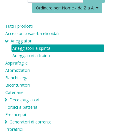
Ordinare per: Nome - da Z a A
Tutti i prodotti
Accessori tosaerba elicoidali
Arieggiatori
Arieggiatori a spinta
Arieggiatori a traino
Aspirafoglie
Atomizzatori
Banchi sega
Biotrituratori
Catenarie
Decespugliatori
Forbici a batteria
Fresaceppi
Generatori di corrente
Irroratrici