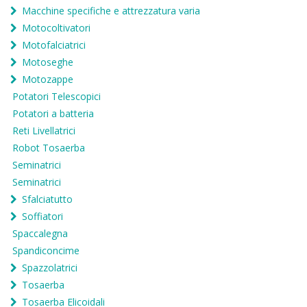
Macchine specifiche e attrezzatura varia
Motocoltivatori
Motofalciatrici
Motoseghe
Motozappe
Potatori Telescopici
Potatori a batteria
Reti Livellatrici
Robot Tosaerba
Seminatrici
Seminatrici
Sfalciatutto
Soffiatori
Spaccalegna
Spandiconcime
Spazzolatrici
Tosaerba
Tosaerba Elicoidali