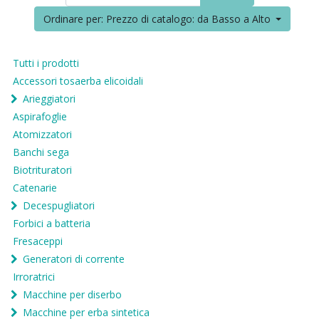
Ordinare per: Prezzo di catalogo: da Basso a Alto
Tutti i prodotti
Accessori tosaerba elicoidali
Arieggiatori
Aspirafoglie
Atomizzatori
Banchi sega
Biotrituratori
Catenarie
Decespugliatori
Forbici a batteria
Fresaceppi
Generatori di corrente
Irroratrici
Macchine per diserbo
Macchine per erba sintetica