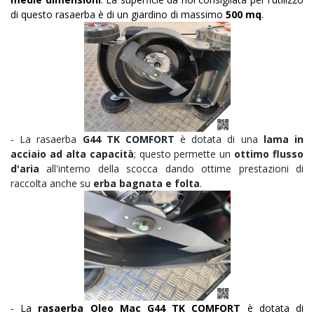
di questo rasaerba è di un giardino di massimo
500
mq
.
- La rasaerba
G44 TK COMFORT
è dotata di una
lama in
acciaio ad alta capacità
; questo permette un
ottimo flusso
d'aria
all'interno della scocca
dando
ottime prestazioni di
raccolta anche su
erba bagnata e folta
.
- La
rasaerba Oleo Mac G44 TK COMFORT
è dotata di