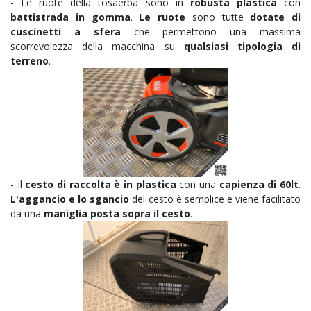
- Le ruote della tosaerba sono in
robusta plastica
con
battistrada in gomma
.
Le ruote
sono tutte
dotate di
cuscinetti a sfera
che permettono una massima
scorrevolezza della macchina su
qualsiasi tipologia di
terreno
.
- Il
cesto di raccolta è in plastica
con una
capienza di 60lt
.
L'aggancio e lo sgancio
del cesto è semplice e viene facilitato
da una
maniglia posta sopra il cesto
.