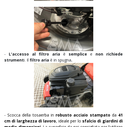
-
L'accesso al filtro aria
è
semplice
e
non richiede
strument
i. Il
filtro aria
è in spugna
.
- Scocca della tosaerba in
robusto acciaio stampato
da
41
cm di larghezza di lavoro
, ideale per lo
sfalcio di giardini di
medie dimensioni
. La superficie da noi consigliata per l'utilizzo