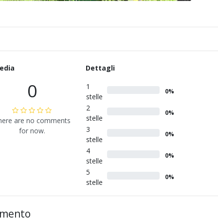
edia
Dettagli
0
1
0%
stelle
2
0%
stelle
here are no comments
3
for now.
0%
stelle
4
0%
stelle
5
0%
stelle
mmento