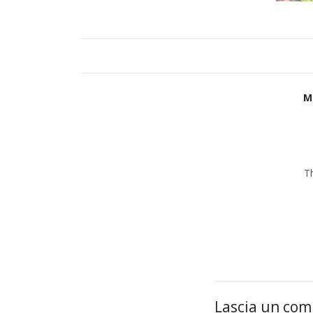
M
T
Lascia un co