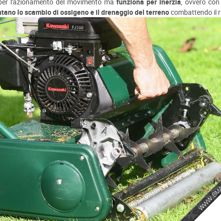
er l'azionamento del movimento ma
funziona per inerzia
, ovvero con
ano lo scambio di ossigeno e il drenaggio del terreno
combattendo il 