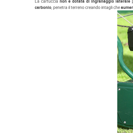
La cartuccia
non è dotata di ingranaggio laterale
p
carbonio
, penetra il terreno creando intagli che
aument