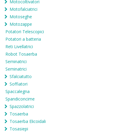
Motocoltivatori
Motofalciatrici
Motoseghe
Motozappe
Potatori Telescopici
Potatori a batteria
Reti Livellatrici
Robot Tosaerba
Seminatrici
Seminatrici
Sfalciatutto
Soffiatori
Spaccalegna
Spandiconcime
Spazzolatrici
Tosaerba
Tosaerba Elicoidali
Tosasiepi