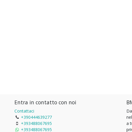
Entra in contatto con noi
BM
Contattaci
Da
+390444639277
ne
+393488067695
a 
+393488067695
pri