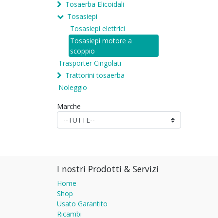
Tosaerba Elicoidali
Tosasiepi
Tosasiepi elettrici
Tosasiepi motore a
scoppio
Trasporter Cingolati
Trattorini tosaerba
Noleggio
Marche
I nostri Prodotti & Servizi
Home
Shop
Usato Garantito
Ricambi