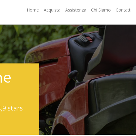
Home
Acquista
Assistenza
Chi Siamo
Contatti
ne
4,9 stars