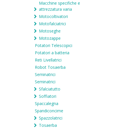
Macchine specifiche e
attrezzatura varia
Motocoltivatori
Motofalciatrici
Motoseghe
Motozappe
Potatori Telescopici
Potatori a batteria
Reti Livellatrici
Robot Tosaerba
Seminatrici
Seminatrici
Sfalciatutto
Soffiatori
Spaccalegna
Spandiconcime
Spazzolatrici
Tosaerba