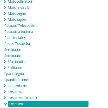
Motocoltivatori
Motofalciatrici
Motoseghe
Motozappe
Potatori Telescopici
Potatori a batteria
Reti Livellatrici
Robot Tosaerba
Seminatrici
Seminatrici
Sfalciatutto
Soffiatori
Spaccalegna
Spandiconcime
Spazzolatrici
Tosaerba
Tosaerba Elicoidali
Tosasiepi