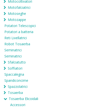
Motocoltivatori
Motofalciatrici
Motoseghe
Motozappe
Potatori Telescopici
Potatori a batteria
Reti Livellatrici
Robot Tosaerba
Seminatrici
Seminatrici
Sfalciatutto
Soffiatori
Spaccalegna
Spandiconcime
Spazzolatrici
Tosaerba
Tosaerba Elicoidali
Accessori