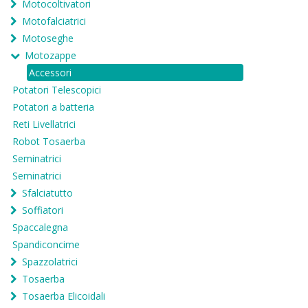
Motocoltivatori
Motofalciatrici
Motoseghe
Motozappe
Accessori
Potatori Telescopici
Potatori a batteria
Reti Livellatrici
Robot Tosaerba
Seminatrici
Seminatrici
Sfalciatutto
Soffiatori
Spaccalegna
Spandiconcime
Spazzolatrici
Tosaerba
Tosaerba Elicoidali