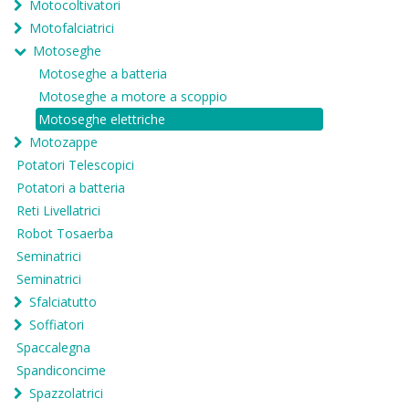
Motocoltivatori
Motofalciatrici
Motoseghe
Motoseghe a batteria
Motoseghe a motore a scoppio
Motoseghe elettriche
Motozappe
Potatori Telescopici
Potatori a batteria
Reti Livellatrici
Robot Tosaerba
Seminatrici
Seminatrici
Sfalciatutto
Soffiatori
Spaccalegna
Spandiconcime
Spazzolatrici