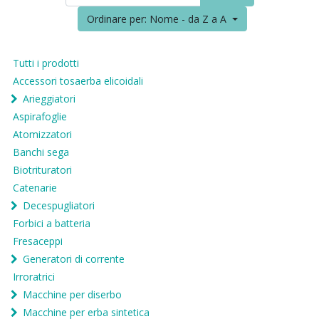
Ordinare per: Nome - da Z a A
Tutti i prodotti
Accessori tosaerba elicoidali
Arieggiatori
Aspirafoglie
Atomizzatori
Banchi sega
Biotrituratori
Catenarie
Decespugliatori
Forbici a batteria
Fresaceppi
Generatori di corrente
Irroratrici
Macchine per diserbo
Macchine per erba sintetica