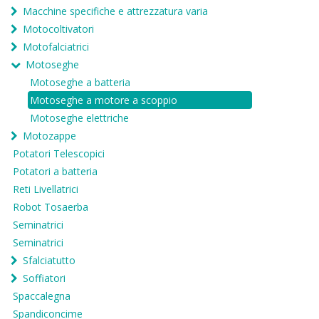
Macchine specifiche e attrezzatura varia
Motocoltivatori
Motofalciatrici
Motoseghe
Motoseghe a batteria
Motoseghe a motore a scoppio
Motoseghe elettriche
Motozappe
Potatori Telescopici
Potatori a batteria
Reti Livellatrici
Robot Tosaerba
Seminatrici
Seminatrici
Sfalciatutto
Soffiatori
Spaccalegna
Spandiconcime