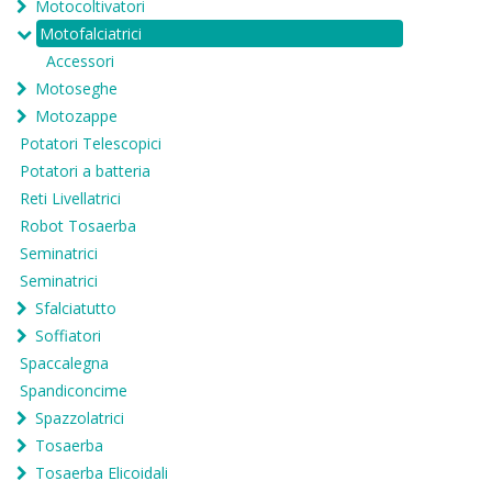
Motocoltivatori
Motofalciatrici
Accessori
Motoseghe
Motozappe
Potatori Telescopici
Potatori a batteria
Reti Livellatrici
Robot Tosaerba
Seminatrici
Seminatrici
Sfalciatutto
Soffiatori
Spaccalegna
Spandiconcime
Spazzolatrici
Tosaerba
Tosaerba Elicoidali