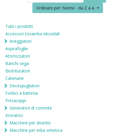
Ordinare per: Nome - da Z a A
Tutti i prodotti
Accessori tosaerba elicoidali
Arieggiatori
Aspirafoglie
Atomizzatori
Banchi sega
Biotrituratori
Catenarie
Decespugliatori
Forbici a batteria
Fresaceppi
Generatori di corrente
Irroratrici
Macchine per diserbo
Macchine per erba sintetica