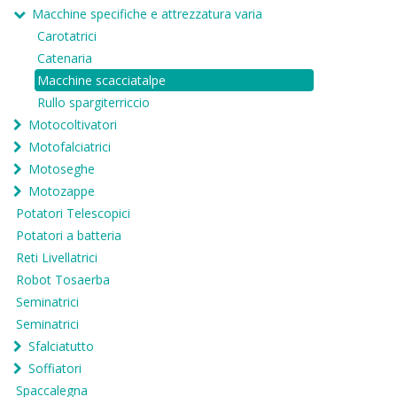
Macchine specifiche e attrezzatura varia
Carotatrici
Catenaria
Macchine scacciatalpe
Rullo spargiterriccio
Motocoltivatori
Motofalciatrici
Motoseghe
Motozappe
Potatori Telescopici
Potatori a batteria
Reti Livellatrici
Robot Tosaerba
Seminatrici
Seminatrici
Sfalciatutto
Soffiatori
Spaccalegna