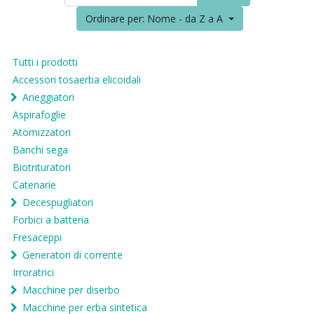
Ordinare per: Nome - da Z a A
Tutti i prodotti
Accessori tosaerba elicoidali
Arieggiatori
Aspirafoglie
Atomizzatori
Banchi sega
Biotrituratori
Catenarie
Decespugliatori
Forbici a batteria
Fresaceppi
Generatori di corrente
Irroratrici
Macchine per diserbo
Macchine per erba sintetica