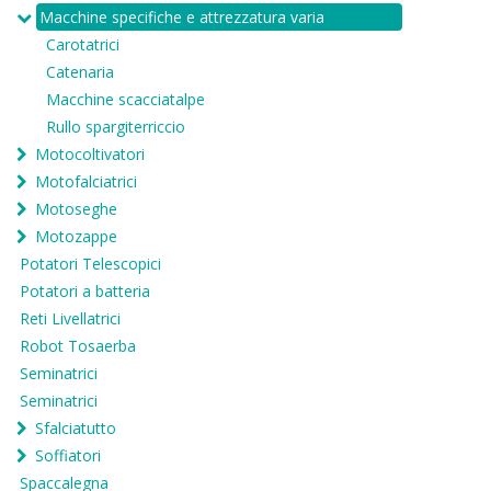
Macchine specifiche e attrezzatura varia
Carotatrici
Catenaria
Macchine scacciatalpe
Rullo spargiterriccio
Motocoltivatori
Motofalciatrici
Motoseghe
Motozappe
Potatori Telescopici
Potatori a batteria
Reti Livellatrici
Robot Tosaerba
Seminatrici
Seminatrici
Sfalciatutto
Soffiatori
Spaccalegna