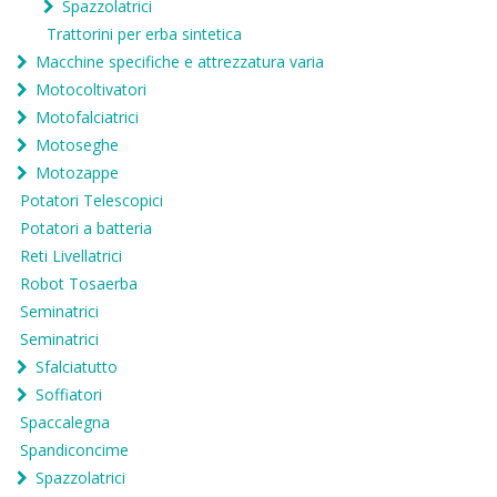
Spazzolatrici
Trattorini per erba sintetica
Macchine specifiche e attrezzatura varia
Motocoltivatori
Motofalciatrici
Motoseghe
Motozappe
Potatori Telescopici
Potatori a batteria
Reti Livellatrici
Robot Tosaerba
Seminatrici
Seminatrici
Sfalciatutto
Soffiatori
Spaccalegna
Spandiconcime
Spazzolatrici