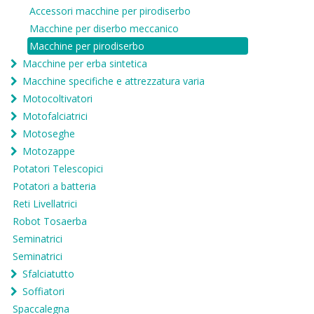
Accessori macchine per pirodiserbo
Macchine per diserbo meccanico
Macchine per pirodiserbo
Macchine per erba sintetica
Macchine specifiche e attrezzatura varia
Motocoltivatori
Motofalciatrici
Motoseghe
Motozappe
Potatori Telescopici
Potatori a batteria
Reti Livellatrici
Robot Tosaerba
Seminatrici
Seminatrici
Sfalciatutto
Soffiatori
Spaccalegna