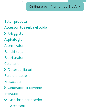
Ordinare per: Nome - da Z a A
Tutti i prodotti
Accessori tosaerba elicoidali
Arieggiatori
Aspirafoglie
Atomizzatori
Banchi sega
Biotrituratori
Catenarie
Decespugliatori
Forbici a batteria
Fresaceppi
Generatori di corrente
Irroratrici
Macchine per diserbo
Accessori