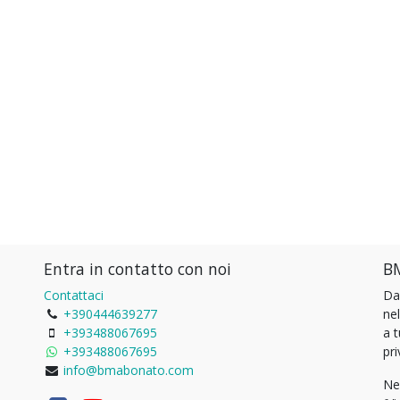
Entra in contatto con noi
BM
Contattaci
Da
+390444639277
ne
+393488067695
a 
+393488067695
pri
info@bmabonato.com
Ne