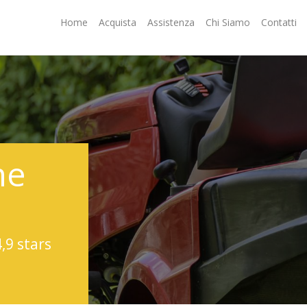
Home
Acquista
Assistenza
Chi Siamo
Contatti
ne
4,9 stars