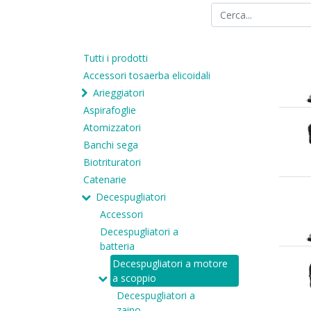
Tutti i prodotti
Accessori tosaerba elicoidali
Arieggiatori
Aspirafoglie
Atomizzatori
Banchi sega
Biotrituratori
Catenarie
Decespugliatori
Accessori
Decespugliatori a
batteria
Decespugliatori a motore
a scoppio
Decespugliatori a
zaino