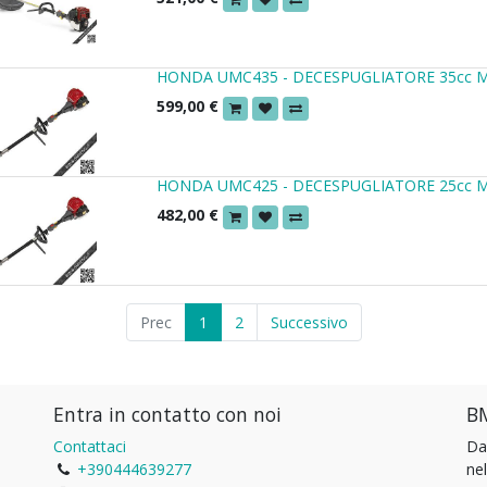
HONDA UMC435 - DECESPUGLIATORE 35cc 
599,00
€
HONDA UMC425 - DECESPUGLIATORE 25cc 
482,00
€
Prec
1
2
Successivo
Entra in contatto con noi
BM
Contattaci
Da
+390444639277
ne