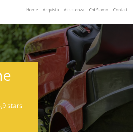
Home
Acquista
Assistenza
Chi Siamo
Contatti
ne
4,9 stars